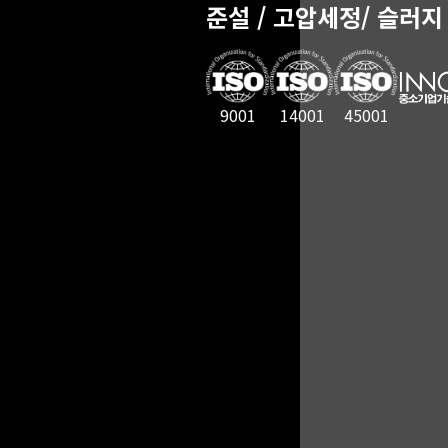
준설 / 고압세정/ 슬러지
9001
14001
45001