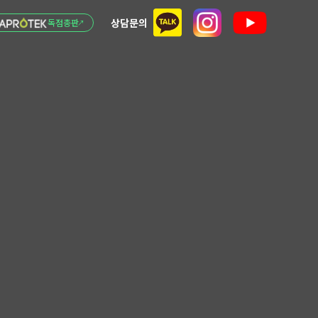
상담문의
독점총판
↗